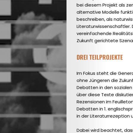
bei diesem Projekt als ze
Focus:
alternative Modelle funkt
Health
beschreiben, als naturwi
Ausgabe
Literaturwissenschaftler.
vereinfachende Realitäts
2022
Zukunft gerichtete Szen
(DE)
/
DREI TEILPROJEKTE
Schwerpunkt:
Waser
Im Fokus steht die Gener
ohne Jüngeren die Zukunf
Issue
Debatten in den sozialen 
2022
über diese Texte diskutie
(EN)
Rezensionen im Feuilleto
Debatten in 1. englischsp
/
in der Literaturrezeption 
Focus:
Water
Dabei wird beachtet, das