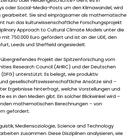
szenario oder Heldengeschichte? Geht es in
says oder Social-Media-Posts um den Klimawandel, wird
n gearbeitet. Sie sind einprägsamer als mathematische
mt nun das kulturwissenschaftliche Forschungsprojekt
ciplinary Approach to Cultural Climate Models unter die
re mit 750.000 Euro gefördert und ist an der UDE, den
nfurt, Leeds und Sheffield angesiedelt.
derübergreifendes Projekt der Spitzenforschung vom
nities Research Council (AHRC) und der Deutschen
DFG) unterstützt. Es belegt, wie produktiv
- und gesellschaftswissenschaftliche Ansätze sind –
ter Ergebnisse hinterfragt, welche Vorstellungen und
e es in den Medien gibt. Ein solcher Blickwinkel wird –
renden mathematischen Berechnungen – von
em gefordert.
nguistik, Mediensoziologie, Science and Technology
arbeiten zusammen. Diese Disziplinen analysieren, wie