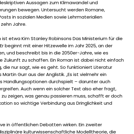
 deskriptiven Aussagen zum Klimawandel und
gerungen bewegen. Untersucht werden Romane,
Posts in sozialen Medien sowie Lehrmaterialien
 zehn Jahre.
n ist etwa Kim Stanley Robinsons Das Ministerium für die
Er beginnt mit einer Hitzewelle im Jahr 2025, an der
n, und beschreibt bis in die 2050er-Jahre, wie es
re Zukunft zu schaffen. Ein Roman ist dabei nicht einfach
die nur sagt, wie es geht. So funktioniert Literatur
ns Martin Gurr aus der Anglistik. „Es ist vielmehr ein
 Handlungsoptionen durchspielt – darunter auch
 ergreifen. Auch wenn ein solcher Text also eher fragt,
s zu zeigen, was genau passieren muss, schafft er doch
ation so wichtige Verbindung aus Dringlichkeit und
ive in öffentlichen Debatten wirken. Ein zweiter
isziplinäre kulturwissenschaftliche Modelltheorie, die