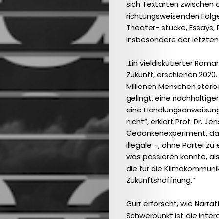
sich Textarten zwischen
richtungsweisenden Fol
Theater- stücke, Essays, 
insbesondere der letzten
„Ein vieldiskutierter Roma
Ausgabe
Zukunft, erschienen 2020. 
Millionen Menschen sterbe
2023
gelingt, eine nachhaltige
(DE)
eine Handlungsanweisung, 
/
nicht“, erklärt Prof. Dr. Je
Gedankenexperiment, das
Schwerpunkt:
illegale –, ohne Partei zu
Gesundheit
was passieren könnte, al
Issue
die für die Klimakommunik
Zukunftshoffnung.“
2023
(EN)
Gurr erforscht, wie Narrat
/
Schwerpunkt ist die interd