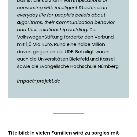
Das ist die Kurzform von
I
mplications of
conversing with intelligent
m
achines in
everyday life for
p
eople’s beliefs about
a
lgorithms, their
c
ommunication behavior
and
t
heir relationship building
.
Die
VolkswagenStiftung förderte den Verbund
mit 1,5 Mio. Euro. Rund eine halbe Million
davon gingen an die UDE. Beteiligt waren
auch die Universitäten Bielefeld und Kassel
sowie die Evangelische Hochschule Nürnberg.
impact-projekt.de
Titelbild: In vielen Familien wird zu sorglos mit