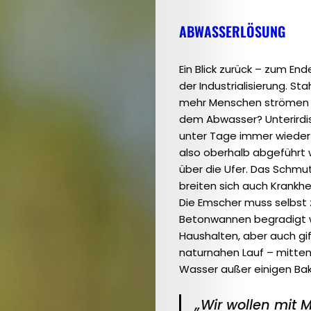
ABWASSERLÖSUNG
Ein Blick zurück – zum End
der Industrialisierung. St
mehr Menschen strömen z
Ausgabe
dem Abwas­ser? Unterirdis
2023
unter Tage immer wieder
also oberhalb abgeführt w
(DE)
über die Ufer. Das Schm
/
breiten sich auch Krank­h
Schwerpunkt:
Die Em­scher muss selbst
Betonwannen begradigt wer
Gesundheit
Haushalten, aber auch gif
Issue
naturnahen Lauf – mitten 
2023
Wasser außer einigen Bakt
(EN)
„Wir wollen mit M