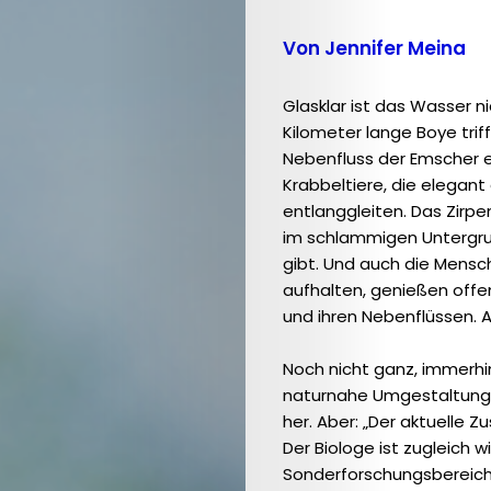
Von Jennifer Meina
Glasklar ist das Wasser n
Kilometer lange Boye trif
Nebenfluss der Emscher e
Krabbeltiere, die elegant
entlanggleiten. Das Zirp
im schlammigen Untergrun
gibt. Und auch die Mensc
aufhalten, genießen offen
und ihren Nebenflüs­sen. 
Noch nicht ganz, immerhin 
naturnahe Umgestaltung d
her. Aber: „Der aktuelle Z
Der Biologe ist zugleich 
Sonderforschungsbereic