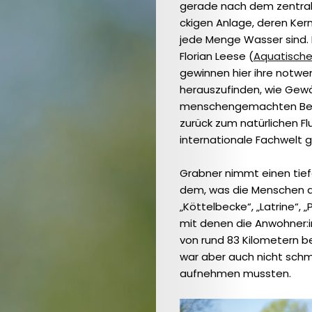
gerade nach dem zentrale
ckigen Anlage, deren Ker
jede Menge Wasser sind. 
Florian Leese (
Aquatische
gewinnen hier ihre notwe
herauszufinden, wie Gewä
menschengemachten Belas
zurück zum natürlichen Flu
internationale Fachwelt 
Grabner nimmt einen tief
dem, was die Menschen an
„Köttelbecke“, „Latrine“,
mit denen die Anwohner:i
von rund 83 Kilometern b
war aber auch nicht schm
aufnehmen mussten.