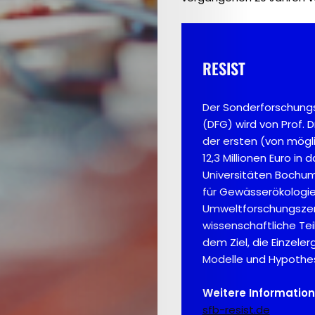
RESIST
Der Sonderforschung
(DFG) wird von Prof. D
der ersten (von mögli
12,3 Millionen Euro in
Universitäten Bochum,
für Gewässerökologie 
Umweltforschungszent
wissenschaftliche Tei
dem Ziel, die Einzel
Modelle und Hypothes
Weitere Information
sfb-resist.de