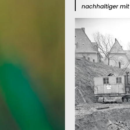
/
nachhaltiger mi
Focus:
Health
Ausgabe
2022
(DE)
/
Schwerpunkt:
Waser
Issue
2022
(EN)
/
Focus: