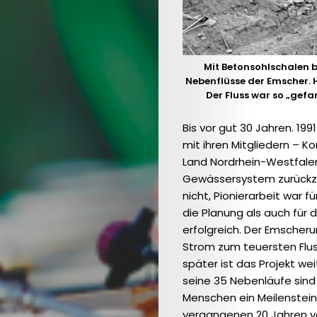
Water
Search
Mit Betonsohlschalen 
Nebenflüsse der Emscher. H
Der Fluss war so „gef
Bis vor gut 30 Jahren. 199
mit ihren Mitgliedern – 
Land Nordrhein-Westfale
Gewässersystem zurückzue
nicht, Pionierarbeit war 
die Planung als auch für
erfolgreich. Der Emscher
Strom zum teuersten Fluss
später ist das Projekt w
seine 35 Nebenläufe sind 
Menschen ein Meilenstein.
vergangenen 20 Jahren ve