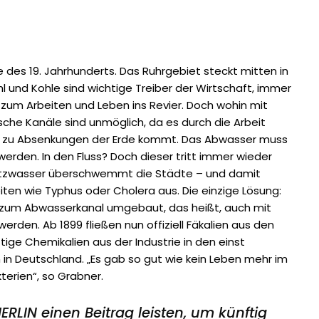
e des 19. Jahrhunderts. Das Ruhrge­biet steckt mitten in
ahl und Kohle sind wichtige Treiber der Wirtschaft, immer
um Arbeiten und Leben ins Revier. Doch wohin mit
che Kanäle sind unmöglich, da es durch die Arbeit
 zu Absenkungen der Erde kommt. Das Abwasser muss
erden. In den Fluss? Doch dieser tritt immer wieder
utzwasser überschwemmt die Städte – und damit
eiten wie Typhus oder Cholera aus. Die einzige Lösung:
 zum Abwasserkanal umgebaut, das heißt, auch mit
den. Ab 1899 fließen nun offiziell Fäkalien aus den
tige Chemikalien aus der Industrie in den einst
in Deutsch­land. „Es gab so gut wie kein Leben mehr im
erien“, so Grabner.
ERLIN einen Beitrag leisten, um künftig