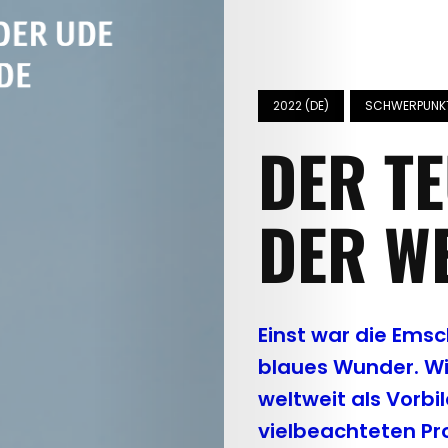
2022 (DE)
SCHWERPUNKT
DER TE
DER W
Einst war die Emsche
blaues Wunder. Wi
weltweit als Vorbi
vielbeachteten Pr