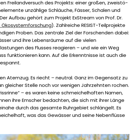
n Freilandversuch des Projekts: einer großen, zweistö­
nelemente unzählige Schläuche, Fässer, Schalen und
Der Aufbau gehört zum Projekt ExStream von Prof. Dr.
 Ökosys­temforschung
). Zahlreiche RESIST-Teilprojekte
ndigen Proben. Das zentrale Ziel der Forschenden dabei:
sser und ihre Lebensräume auf die vie­len
tungen des Flusses reagieren – und wie ein Weg
ss funktionieren kann. Auf die Erkenntnisse ist auch die
gespannt.
en Atemzug. Es riecht – neutral. Ganz im Gegensatz zu
 gleicher Stelle noch vor wenigen Jahrzehnten rochen.
 „Piss­rinne“ – es waren keine schmeichelhaften Namen,
nnen ihre Emscher bedachten, die sich mit ihrer Länge
einahe durch das gesamte Ruhrgebiet schlängelt. Es
eichelhaft, was das Gewäs­ser und seine Nebenflüsse