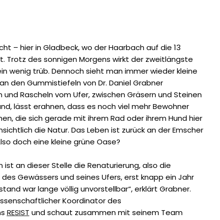
icht – hier in Gladbeck, wo der Haarbach auf die 13
ft. Trotz des sonnigen Morgens wirkt der zweitlängste
in wenig trüb. Dennoch sieht man immer wieder kleine
 an den Gummistiefeln von Dr. Daniel Grabner
en und Rascheln vom Ufer, zwischen Gräsern und Steinen
d, lässt erahnen, dass es noch viel mehr Bewohner
hen, die sich gerade mit ihrem Rad oder ihrem Hund hier
sichtlich die Natur. Das Leben ist zurück an der Emscher
Also doch eine kleine grüne Oase?
ist an dieser Stelle die Renaturierung, also die
es Gewässers und seines Ufers, erst knapp ein Jahr
ustand war lange völlig unvorstellbar“, erklärt Grabner.
wissenschaftlicher Koordinator des
hs
RESIST
und schaut zusammen mit seinem Team