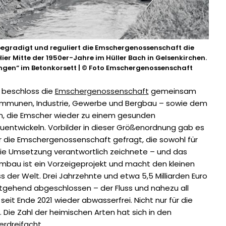
begradigt und reguliert die Emschergenossenschaft die
ier Mitte der 1950er-Jahre im Hüller Bach in Gelsenkirchen.
angen“ im Betonkorsett | © Foto Emschergenossenschaft
1 beschloss die
Emschergenossenschaft
gemeinsam
Kommunen, Industrie, Gewerbe und Bergbau – sowie dem
n, die Emscher wieder zu einem gesunden
ntwickeln. Vorbilder in dieser Größenordnung gab es
für die Emschergenossenschaft gefragt, die sowohl für
 die Umsetzung verantwortlich zeichnete – und das
umbau ist ein Vorzeigeprojekt und macht den kleinen
 der Welt. Drei Jahrzehnte und etwa 5,5 Milliarden Euro
eitgehend abgeschlossen – der Fluss und nahezu all
seit Ende 2021 wieder abwasserfrei. Nicht nur für die
 Die Zahl der heimischen Arten hat sich in den
rdreifacht.